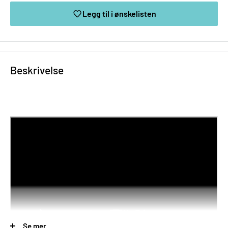
Legg til i ønskelisten
Innlogging kreves
Logg inn på kontoen din for å legge til produkter i
Beskrivelse
ønskelisten din og se tidligere lagrede varer.
Logg inn
Se mer