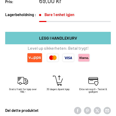
Salgspris
69,00 kr
Pris:
Lagerbeholdning :
Bare 1 enhet igjen
LEGG I HANDLEKURV
Level up sikkerheten: Betal trygt!
Gratis frakt for kjøp over
30 dagers åpent kjøp
Ekte retrospill – Testet &
799,-
godkjent
Del dette produktet