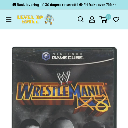
Hopp
🚚 Rask levering | ✓ 30 dagers returrett | 🎁 Fri frakt over 799 kr
til
0
Level
innholdet
Up
spill