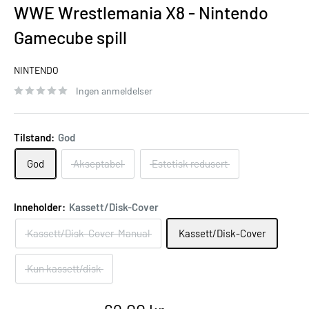
WWE Wrestlemania X8 - Nintendo
Gamecube spill
NINTENDO
Ingen anmeldelser
Tilstand:
God
God
Akseptabel
Estetisk redusert
Inneholder:
Kassett/Disk-Cover
Kassett/Disk-Cover-Manual
Kassett/Disk-Cover
Kun kassett/disk